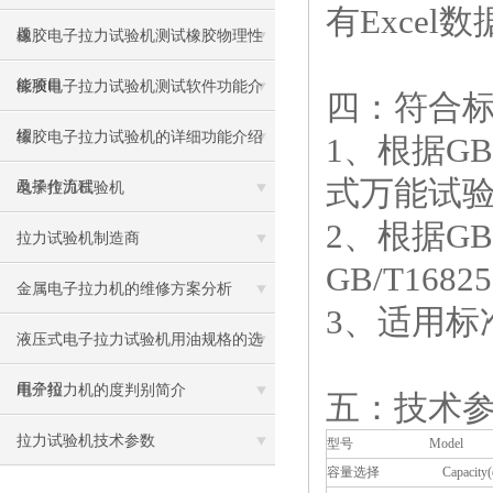
有Exce
题
橡胶电子拉力试验机测试橡胶物理性
能项目
橡胶电子拉力试验机测试软件功能介
四：符合
绍
橡胶电子拉力试验机的详细功能介绍
1、根据GB
式万能试
及操作流程
电子拉力试验机
2、根据G
拉力试验机制造商
GB/T1
金属电子拉力机的维修方案分析
3、适用标准
液压式电子拉力试验机用油规格的选
用介绍
电子拉力机的度判别简介
五：技术
拉力试验机技术参数
型号 Model
容量选择 Capacity(opti