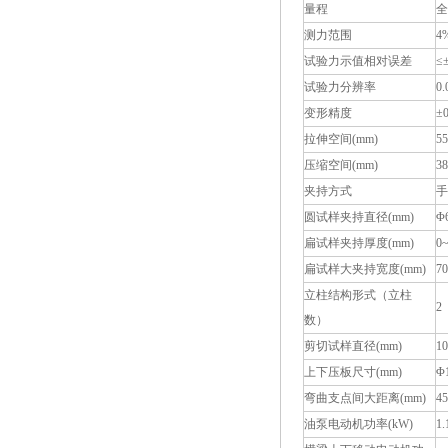
量程
测力范围
4
试验力示值相对误差
≤
试验力分辨率
0
变形精度
±
拉伸空间
(mm)
5
压缩空间
(mm)
3
夹持方式
圆试样夹持直径
(mm)
Φ
扁试样夹持厚度
(mm)
0
扁试样大夹持宽度
(mm)
7
立柱结构形式（立柱
2
数）
剪切试样直径
(mm)
1
上下压板尺寸
(mm)
Φ1
弯曲支点间大距离
(mm)
4
油泵电动机功率
(kW)
1.