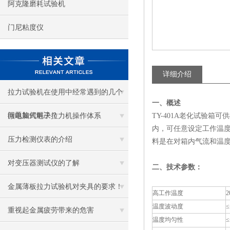
阿克隆磨耗试验机
门尼粘度仪
详细介绍
拉力试验机在使用中经常遇到的几个
一、概述
问题如何解决？
微电脑式电子拉力机操作体系
TY-401A老化试验
内，可任意设定工作温
压力检测仪表的介绍
料是在对箱内气流和温
对变压器测试仪的了解
二、技术参数：
金属薄板拉力试验机对夹具的要求！
高工作温度
2
温度波动度
≤
重视起金属疲劳带来的危害
温度均匀性
≤