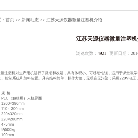
置：
首页
>>
新闻动态
>> 江苏天源仪器微量注塑机介绍
江苏天源仪器微量注塑机
浏览次数：
4921
更新日期：
201
3精密微量注塑机对生产用机进行了微缩和改进，具有体积小、可移动性强，适用于课堂
统、控制系统和加料装置。具有结构简单，操作方便，无噪音无污染；采用220V电压
：
规 格
PLC（触摸屏）人机界面
1200×380mm
110～300mm
320×320mm
220×200mm
4×5mm
约500kg
100mm