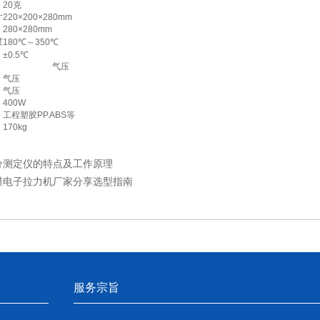
20克
寸
220×200×280mm
280×280mm
度
180℃～350℃
±0.5℃
气压
气压
气压
400W
工程塑胶PP.ABS等
170kg
分测定仪的特点及工作原理
膜电子拉力机厂家分享选型指南
服务宗旨