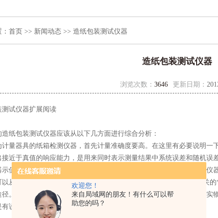
置：
首页
>>
新闻动态
>> 造纸包装测试仪器
造纸包装测试仪器
浏览次数：
3646
更新日期：
201
测试仪器扩展阅读
纸包装测试仪器应该从以下几方面进行综合分析：
量器具的纸箱检测仪器，首先计量准确度要高。在这里有必要说明一下
出接近于真值的响应能力，是用来同时表示测量结果中系统误差和随机误
器示值给出的小读数。仪器的分辨力高不等于准确度高；但高准确度的仪
可以从几种途径获取。1、上网查到相应厂家或商家的，登陆该仪器相关的
欢迎您！
来自局域网的朋友！有什么可以帮
途径。2、翻阅相关的杂志查看。3、参加相关的展会，问询得知或查看实
助您的吗？
是有说服力的。