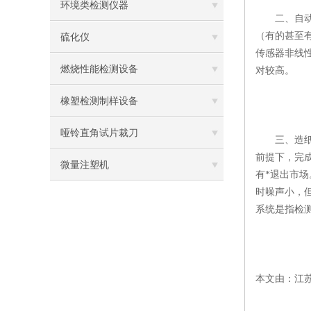
环境类检测仪器
二、自动化
（有的甚至
硫化仪
传感器非线
燃烧性能检测设备
对较高。
橡塑检测制样设备
哑铃直角试片裁刀
三、造纸包
前提下，完
微量注塑机
有*退出市
时噪声小，
系统是指检
本文由：江