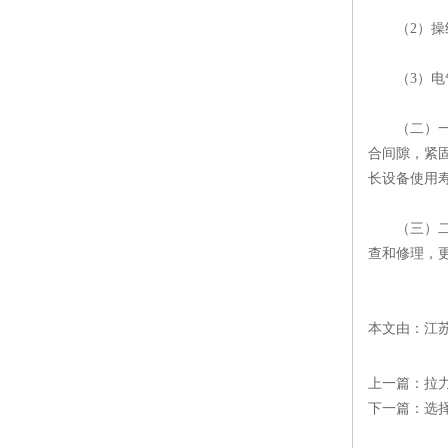
（2）操纵
（3）电气
（二）一级
合间隙，紧
长设备使用
（三）二级
查和修理，
本文由：江
上一篇：
拉
下一篇：
选