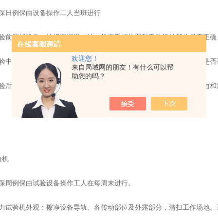
日例保由设备操作工人当班进行
前擦拭设备，按规定润滑加油。检查手柄位置和手动运转部位是否正确
欢迎您！
中注意运转声音，设备的温度、压力、电气、仪表信号，安全保险是否
来自局域网的朋友！有什么可以帮
助您的吗？
后关闭开关，所有手柄放到零位。清除铁屑、脏物，擦净设备导轨面和
机
周例保由试验设备操作工人在每周末进行。
试验机外观：擦净设备导轨、各传动部位及外露部分，清扫工作场地。达