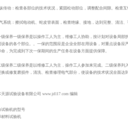
传动：检查各部位的技术状况，紧固松动部位，调整配合间隙。检查互
系统：擦拭电动机、蛇皮管表面，检查绝缘、接地，达到完整、清洁、
保养一级保养是以操作工人为主，维修工人协助，按计划对设备局部拆
固设备的各个部位。。一保的范围应是企业全部在用设备，对重点设备应
寿命，为完成到下次一保期间的生产任务在设备方面提供保障。
保养二级保养是以维修工人为主，操作工人参加来完成。二级保养列入
更换或修复磨损件，清洗、检查修理电气部分，使设备的技术状况全面达
苏天源试验设备有限公司
www.jd117.com
编辑
力试验机的型号
择材料试验机