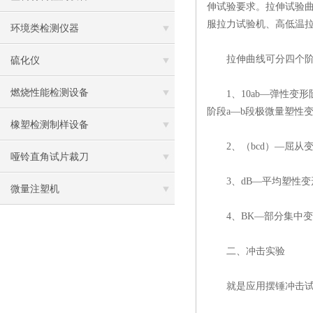
伸试验要求。拉伸试验
服拉力试验机、高低温拉力试
环境类检测仪器
拉伸曲线可分四个阶
硫化仪
燃烧性能检测设备
1、10ab—弹性变形
阶段a—b段极微量塑性变形（
橡塑检测制样设备
2、（bcd）—屈从变形
哑铃直角试片裁刀
3、dB—平均塑性变形
微量注塑机
4、BK—部分集中变
二、冲击实验
就是应用摆锤冲击试样