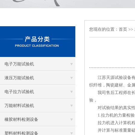
您现在的位置：
首页
>>
电子万能试验机
江苏天源试验设备有
液压万能试验机
织纤维，陶瓷建材、金
电子拉力试验机
我司售后工程师在长期
验，
万能材料试验机
对试验结果的真实性产
1.拉力机的力量检验
橡胶材料检测设备
拉力机进入计算机程序
并计算与标准重量砝码之
塑料材料检测设备