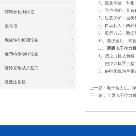
5、批量试验：对相同
6、限位保护：具有程
环境类检测仪器
7、过载保护：当负荷
8、自动和人工两种模
硫化仪
9、显示方式：数据和
燃烧性能检测设备
10、曲线遍历：试验
二、
薄膜电子拉力
橡塑检测制样设备
1、把拉力机从包装中
2、把拉力机置于坚固
哑铃直角试片裁刀
3、供电系统为单相22
微量注塑机
上一篇：
电子拉力机厂
下一篇：
金属电子拉力