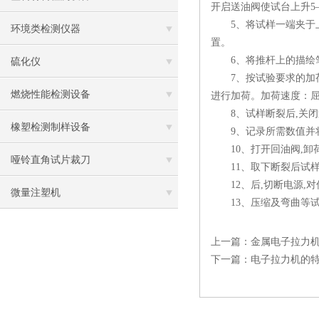
开启送油阀使试台上升5
5、将试样一端夹于上钳
环境类检测仪器
置。
6、将推杆上的描绘笔
硫化仪
7、按试验要求的加荷速
燃烧性能检测设备
进行加荷。加荷速度：屈服
8、试样断裂后,关闭
橡塑检测制样设备
9、记录所需数值并
10、打开回油阀,卸
哑铃直角试片裁刀
11、取下断裂后试样,
12、后,切断电源,对
微量注塑机
13、压缩及弯曲等试
上一篇：
金属电子拉力
下一篇：
电子拉力机的