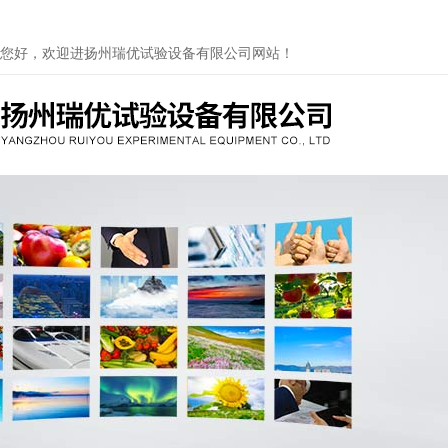
您好，欢迎进扬州瑞优试验设备有限公司网站！