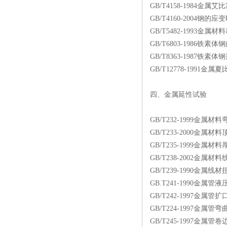
GB/T4158-1984金属
GB/T4160-2004钢
GB/T5482-1993金
GB/T6803-1986
GB/T8363-1987铁
GB/T12778-1991
四、金属延性试验
GB/T232-1999金属
GB/T233-2000金属
GB/T235-1999金
GB/T238-2002金属
GB/T239-1990金属
GB.T241-1990金属管
GB/T242-1997金属管
GB/T224-1997金属管
GB/T245-1997金属管