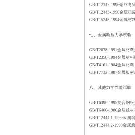
GB/T12347-1996
GB/T12443-1990
GB/T15248-199
七、金属断裂力学试验
GB/T2038-1991金
GB/T2358-1994金
GB/T4161-1984金
GB/T7732-1987金
八、其他力学性能试验
GB/T6396-1995复
GB/T6400-1986
GB/T12444.1-19
GB/T12444.2-19