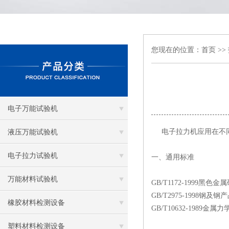
您现在的位置：
首页
>>
电子万能试验机
电子拉力机应用在不同
液压万能试验机
电子拉力试验机
一、通用标准
万能材料试验机
GB/T1172-1999黑
GB/T2975-1998
橡胶材料检测设备
GB/T10632-1989金
塑料材料检测设备