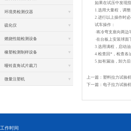
如果在试压中发现指针
1.选用大量程，调整
环境类检测仪器
2.进行以上操作时必
试车操作：
硫化仪
·将冷弯支座向两边等
燃烧性能检测设备
·在台板上安装球面下
3.选用满程，启动油
橡塑检测制样设备
4.检查回*，检查各
5.如有漏油，卸力后
哑铃直角试片裁刀
上一篇：
塑料拉力试验
微量注塑机
下一篇：
电子拉力试验
工作时间