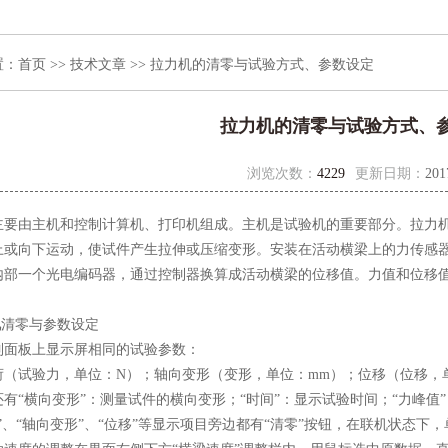
置：
首页
>>
技术文章
>> 拉力机的清零与试验方式、参数设定
拉力机的清零与试验方式、
浏览次数：
4229
更新日期：
201
主要由主机和控制计算机、打印机组成。主机是试验机的重要部分。拉力
上或向下运动，使试件产生拉伸或压缩变形。安装在活动横梁上的力传感
内部一个光电编码器，通过控制器换算成活动横梁的位移值。力值和位移值
机
清零与参数设定
板上显示屏相同的试验参数：
试验力，单位：N）；轴向变形（变形，单位：mm）；位移（位移，单位
“横向变形”：测量试件的横向变形；“时间”：显示试验时间；“力峰值
、“轴向变形”、“位移”等显示项目旁边都有“清零”按钮，在联机状态下