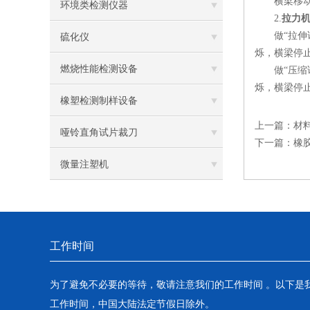
横梁移动速
环境类检测仪器
2.
拉力
做“拉伸试验
硫化仪
烁，横梁停
燃烧性能检测设备
做“压缩试验
烁，横梁停
橡塑检测制样设备
上一篇：
材
哑铃直角试片裁刀
下一篇：
橡
微量注塑机
工作时间
为了避免不必要的等待，敬请注意我们的工作时间 。以下是
工作时间，中国大陆法定节假日除外。