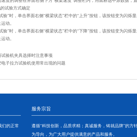
度的调整在界面右侧下方“横梁速度”调整栏内，用鼠标选中原数据，直接输
机
的试验方式确定
”时，单击界面右侧“横梁状态”栏中的“上升”按钮，该按钮变为闪烁显
止运动。
”时，单击界面右侧“横梁状态”栏中的“下降”按钮，该按钮变为闪烁显
止运动。
料试验机夹具选择时注意事项
胶电子拉力试验机使用常出现的问题
服务宗旨
我们的正常
遵循“科技创新，品质求精；真诚服务，铸就品牌”的方
为导向，为广大用户提供满意的产品和服务。